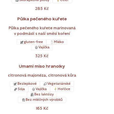
Skořápkové plody
Celer
285 Kč
Půlka pečeného kuřete
Půlka pečeného kuřete marinovaná
v podmáslí s naší směsí koření
gluten-free
Mléko
Vajíčka
325 Kč
Umami miso hranolky
citronová majonéza, citronová kůra
Bezlepkové
Vegetariánské
Sója
Vajíčka
Hořčice
Bez laktózy
Bez mléčných výrobků
165 Kč