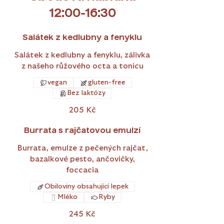
12:00-16:30
Salátek z kedlubny a fenyklu
Salátek z kedlubny a fenyklu, zálivka
z našeho růžového octa a tonicu
vegan
gluten-free
Bez laktózy
205 Kč
Burrata s rajčatovou emulzí
Burrata, emulze z pečených rajčat,
bazalkové pesto, ančovičky,
foccacia
Obiloviny obsahující lepek
Mléko
Ryby
245 Kč