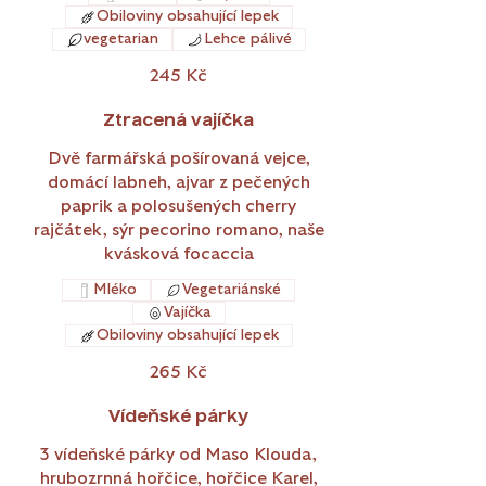
Obiloviny obsahující lepek
vegetarian
Lehce pálivé
245 Kč
Ztracená vajíčka
Dvě farmářská pošírovaná vejce,
domácí labneh, ajvar z pečených
paprik a polosušených cherry
rajčátek, sýr pecorino romano, naše
kvásková focaccia
Mléko
Vegetariánské
Vajíčka
Obiloviny obsahující lepek
265 Kč
Vídeňské párky
3 vídeňské párky od Maso Klouda,
hrubozrnná hořčice, hořčice Karel,