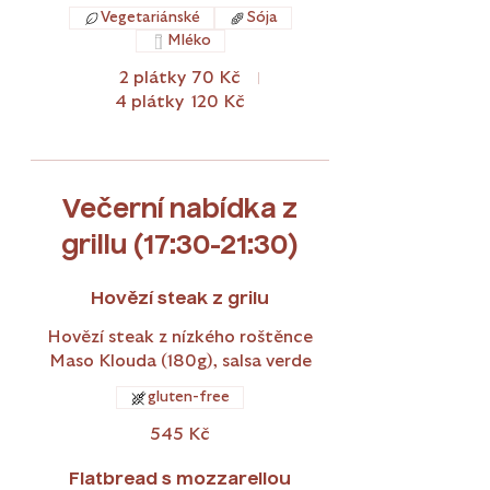
Vegetariánské
Sója
Mléko
2 plátky
70 Kč
4 plátky
120 Kč
Večerní nabídka z
grillu (17:30-21:30)
Hovězí steak z grilu
Hovězí steak z nízkého roštěnce
Maso Klouda (180g), salsa verde
gluten-free
545 Kč
Flatbread s mozzarellou