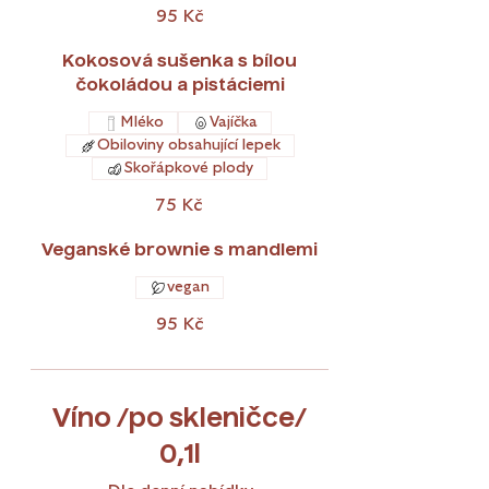
95 Kč
Kokosová sušenka s bílou
čokoládou a pistáciemi
Mléko
Vajíčka
Obiloviny obsahující lepek
Skořápkové plody
75 Kč
Veganské brownie s mandlemi
vegan
95 Kč
Víno /po skleničce/
0,1l