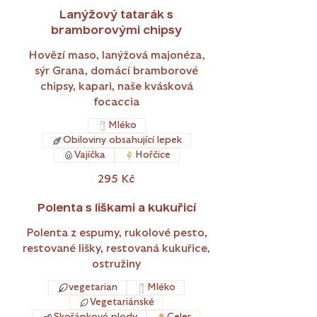
Lanýžový tatarák s
bramborovými chipsy
Hovězí maso, lanýžová majonéza,
sýr Grana, domácí bramborové
chipsy, kapari, naše kvásková
focaccia
Mléko
Obiloviny obsahující lepek
Vajíčka
Hořčice
295 Kč
Polenta s liškami a kukuřicí
Polenta z espumy, rukolové pesto,
restované lišky, restovaná kukuřice,
ostružiny
vegetarian
Mléko
Vegetariánské