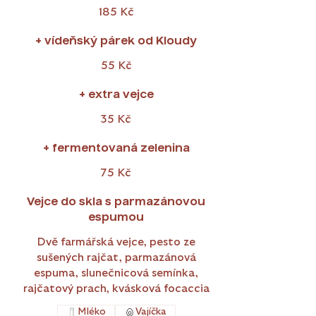
185 Kč
+ vídeňský párek od Kloudy
55 Kč
+ extra vejce
35 Kč
+ fermentovaná zelenina
75 Kč
Vejce do skla s parmazánovou
espumou
Dvě farmářská vejce, pesto ze
sušených rajčat, parmazánová
espuma, slunečnicová semínka,
rajčatový prach, kvásková focaccia
Mléko
Vajíčka