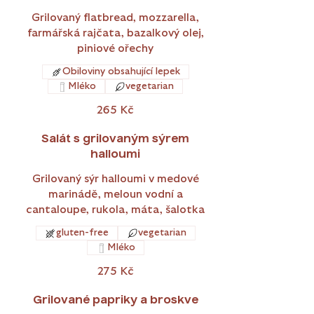
Grilovaný flatbread, mozzarella,
farmářská rajčata, bazalkový olej,
piniové ořechy
Obiloviny obsahující lepek
Mléko
vegetarian
265 Kč
Salát s grilovaným sýrem
halloumi
Grilovaný sýr halloumi v medové
marinádě, meloun vodní a
cantaloupe, rukola, máta, šalotka
gluten-free
vegetarian
Mléko
275 Kč
Grilované papriky a broskve