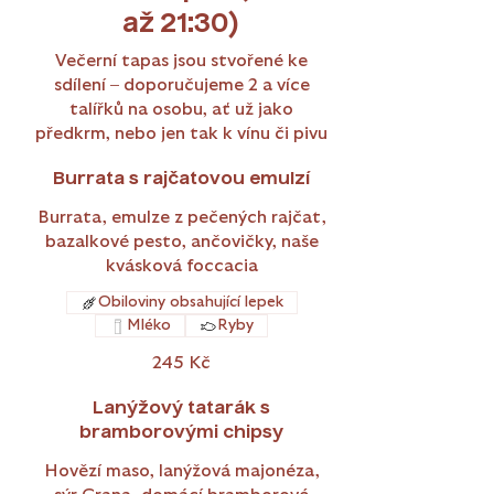
až 21:30)
Večerní tapas jsou stvořené ke
sdílení – doporučujeme 2 a více
talířků na osobu, ať už jako
předkrm, nebo jen tak k vínu či pivu
Burrata s rajčatovou emulzí
Burrata, emulze z pečených rajčat,
bazalkové pesto, ančovičky, naše
kvásková foccacia
Obiloviny obsahující lepek
Mléko
Ryby
245 Kč
Lanýžový tatarák s
bramborovými chipsy
Hovězí maso, lanýžová majonéza,