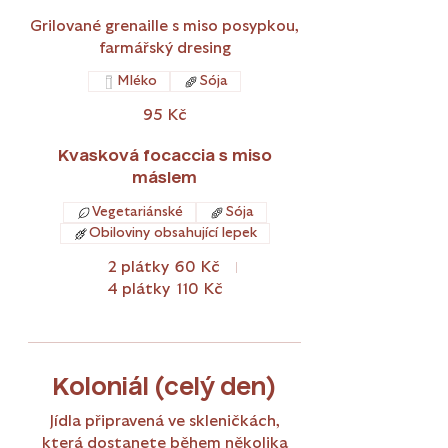
Grilované grenaille s miso posypkou,
farmářský dresing
Mléko
Sója
95 Kč
Kvasková focaccia s miso
máslem
Vegetariánské
Sója
Obiloviny obsahující lepek
2 plátky
60 Kč
4 plátky
110 Kč
Koloniál (celý den)
Jídla připravená ve skleničkách,
která dostanete během několika