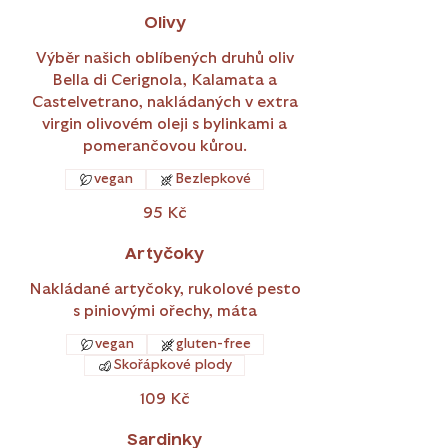
Olivy
Výběr našich oblíbených druhů oliv
Bella di Cerignola, Kalamata a
Castelvetrano, nakládaných v extra
virgin olivovém oleji s bylinkami a
pomerančovou kůrou.
vegan
Bezlepkové
95 Kč
Artyčoky
Nakládané artyčoky, rukolové pesto
s piniovými ořechy, máta
vegan
gluten-free
Skořápkové plody
109 Kč
Sardinky