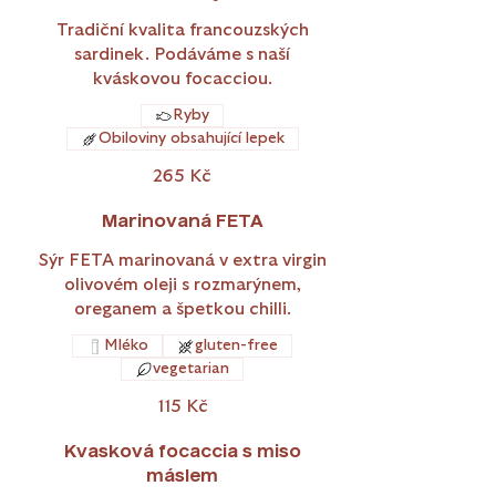
Tradiční kvalita francouzských
sardinek. Podáváme s naší
kváskovou focacciou.
Ryby
Obiloviny obsahující lepek
265 Kč
Marinovaná FETA
Sýr FETA marinovaná v extra virgin
olivovém oleji s rozmarýnem,
oreganem a špetkou chilli.
Mléko
gluten-free
vegetarian
115 Kč
Kvasková focaccia s miso
máslem