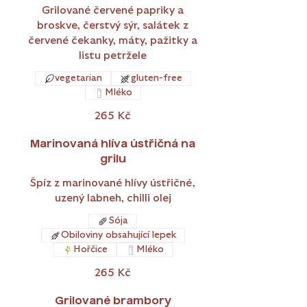
Grilované červené papriky a
broskve, čerstvý sýr, salátek z
červené čekanky, máty, pažitky a
listu petržele
vegetarian
gluten-free
Mléko
265 Kč
Marinovaná hlíva ústřičná na
grilu
Špíz z marinované hlívy ústřičné,
uzený labneh, chilli olej
Sója
Obiloviny obsahující lepek
Hořčice
Mléko
265 Kč
Grilované brambory