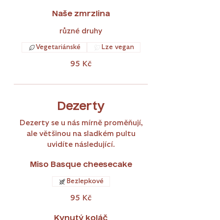
Naše zmrzlina
různé druhy
Vegetariánské
Lze vegan
95 Kč
Dezerty
Dezerty se u nás mírně proměňují,
ale většinou na sladkém pultu
uvidíte následující.
Miso Basque cheesecake
Bezlepkové
95 Kč
Kynutý koláč