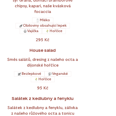
sýr Grana, domácí bramborové
chipsy, kapari, naše kvásková
focaccia
Mléko
Obiloviny obsahující lepek
Vajíčka
Hořčice
295 Kč
House salad
Směs salátů, dresing z našeho octa a
dijonské hořčice
Bezlepkové
Veganské
Hořčice
95 Kč
Salátek z kedlubny a fenyklu
Salátek z kedlubny a fenyklu, zálivka
z našeho růžového octa a tonicu