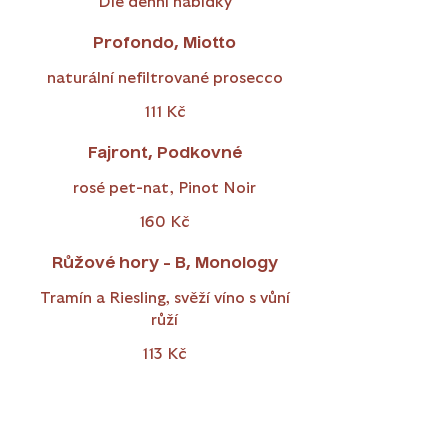
Dle denní nabídky
Profondo, Miotto
naturální nefiltrované prosecco
111 Kč
Fajront, Podkovné
rosé pet-nat, Pinot Noir
160 Kč
Růžové hory - B, Monology
Tramín a Riesling, svěží víno s vůní
růží
113 Kč
Riesling Steine, Weingut
Schönhals