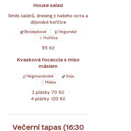
House salad
Směs salátů, dresing z našeho octa a
dijonské hořčice
Bezlepkové
Veganské
Hořčice
95 Kč
Kvasková focaccia s miso
máslem
Vegetariánské
Sója
Mléko
2 plátky
70 Kč
4 plátky
120 Kč
Večerní tapas (16:30