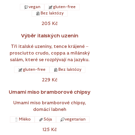
vegan
gluten-free
Bez laktózy
205 Kč
Výběr italských uzenin
Tři italské uzeniny, tence krájené –
prosciutto crudo, coppa a milánský
salám, které se rozplývají na jazyku.
gluten-free
Bez laktózy
229 Kč
Umami miso bramborové chipsy
Umami miso bramborové chipsy,
domácí labneh
Mléko
Sója
vegetarian
125 Kč