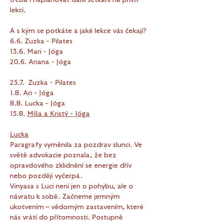
třeba i naplánovat další setkání na příští 
lekci.
A s kým se potkáte a jaké lekce vás čekají?
6.6. Zuzka - Pilates
13.6. Mari - Jóga
20.6. Ariana - Jóga
25.7.  Zuzka - Pilates
1.8. Ari - Jóga
8.8. Lucka - Jóga
15.8. 
Míša a Kristý - Jóga
Lucka
Paragrafy vyměnila za pozdrav slunci. Ve 
světě advokacie poznala, že bez 
opravdového zklidnění se energie dřív 
nebo později vyčerpá. 
Vinyasa s Luci není jen o pohybu, ale o 
návratu k sobě. Začneme jemným 
ukotvením – vědomým zastavením, které 
nás vrátí do přítomnosti. Postupně 