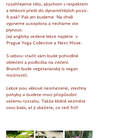
rozehřejeme tělo, abychom s respektem 
a lehkostí přešli do dynamičtějších pozic. 
A pak? Pak jen budeme  Na chvíli 
vypneme autopilota a necháme vše 
plynout.
Její anglicky vedené lekce najdete  v 
Prague Yoga Collective a Next.Move. 
S sebou: stačit vám bude pohodlné 
oblečení a podložka na cvičení.
Brunch bude vegetariánský (s vegan 
možností).
Lekce jsou věkově neomezené, všechny 
pohyby si budete moci přizpůsobit 
vašemu rozsahu. Takže klidně vezměte 
svou babi, ať jí ukážete, co teď frčí!