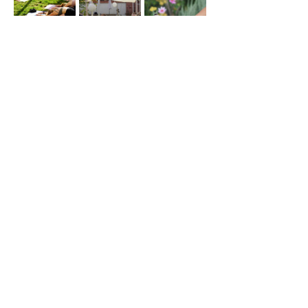
Sdílet událost
Bistro Karel
info@bistrokarel.cz