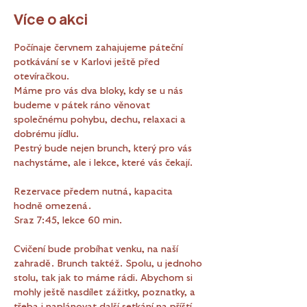
Více o akci
Počínaje červnem zahajujeme páteční 
potkávání se v Karlovi ještě před 
otevíračkou.
Máme pro vás dva bloky, kdy se u nás 
budeme v pátek ráno věnovat 
společnému pohybu, dechu, relaxaci a 
dobrému jídlu.
Pestrý bude nejen brunch, který pro vás 
nachystáme, ale i lekce, které vás čekají.
Rezervace předem nutná, kapacita 
hodně omezená. 
Sraz 7:45, lekce 60 min.
Cvičení bude probíhat venku, na naší 
zahradě. Brunch taktéž. Spolu, u jednoho 
stolu, tak jak to máme rádi. Abychom si 
mohly ještě nasdílet zážitky, poznatky, a 